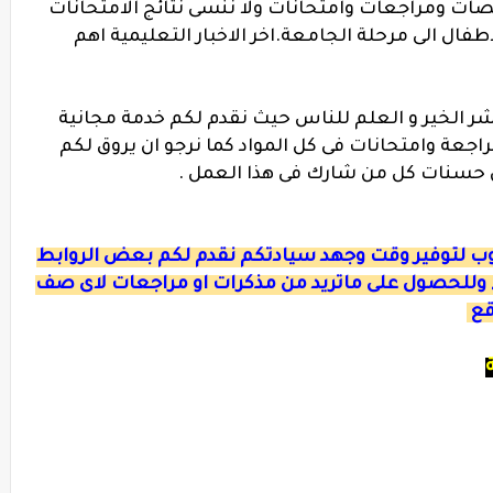
ات ومراجعات وامتحانات ولا ننسى نتائج الامتحانات
طفال الى مرحلة الجامعة.اخر الاخبار التعليمية اهم
ر الخير و العلم للناس حيث نقدم لكم خدمة مجانية
عة وامتحانات فى كل المواد كما نرجو ان يروق لكم
ان حسنات كل من شارك فى هذا العمل .
ءوب لتوفير وقت وجهد سيادتكم نقدم لكم بعض الروابط
 وللحصول على ماتريد من مذكرات او مراجعات لاى صف
قع