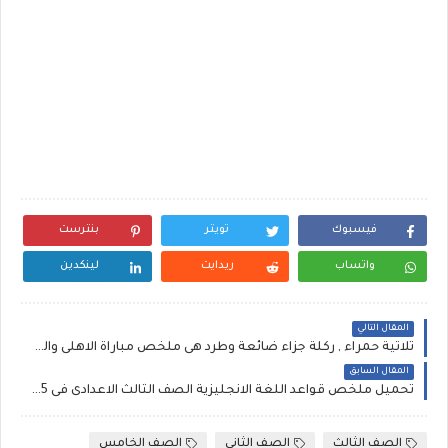
فيسبوك
تويتر
بنترست
واتساب
ريدايت
لينكدين
المقال التالي
ثلاثية حمراء , ركلة جزاء ضائعة وطرد هى ملخص مباراة الاهلى والزمالك فى الدورى المصرى
المقال السابق
تحميل ملخص قواعد اللغة الانجليزية الصف الثالث الاعدادى فى 5 صفحات
الصف الثالث
الصف الثانى
الصف الخامس