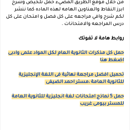
من خلال موقع الطريق المضيء حمل تلخيص وشرح
ابرز النقاط والعناوين الهامه لهذه الماده كما ننشر
لكم شرح وافي مراجعه على كل فصل و امتحان على كل
درس المراجعه والامتحانات .
روابط هامة لا تفوتك
حمل كل مذكرات الثانوية العام لكل المواد علمى وادبى
اضغط هنا
تحميل افضل مراجعة نهائية فى اللغة الإنجليزية
للثانوية العامة ،مستر احمد الضيفى
حمل 5 نماذج امتحانات لغة انجليزية للثانوية العامة
للمستر بيومى غريب