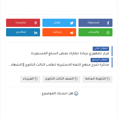
فيسبوك
تويتر
بنترست
واتساب
ريدايت
لينكدين
المقال التالي
قرار جمهوري بزيادة جمارك بعض السلع المستوردة
المقال السابق
مذكرة شرح منهج اللغة الانجليزية لطلاب الثالث الثانوي || الشهادة الثانوية
الثانوية العامة
الصف الثالث الثانوى
الفيزياء
هل اعجبك الموضوع :