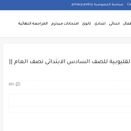
سياسة الخصوصية privacy-policy
فال
ابتدائى
اعدادى
ثانوى
امتحانات ميدترم
المراجعة النهائية
القليوبية للصف السادس الابتدائى نصف العام ||
(0)