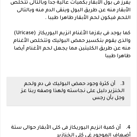
يفرز فى بول الأبقار بكميات عالية جدا وبالتالى تتخلص
الأبقار منه عن طريق البول وينقى الدم منه وبالتالى
اللحم فيكون لحم الأبقار طاهرا طيبا .
كما يوجد فى بلازما الأغنام انزيم اليوريكاز (Uricase)
والذى يقوم بتكسير حمض البوليك وتتخلص الأغنام
منه عن طريق الكليتين مما يجعل لحم الأغنام أيضا
طاهرا طيبا
3. أن كثرة وجود حمض البوليك فى دم ولحم
الخنزير دليل على نجاسته ولهذا وصفه ربنا عز
وجل بأن رجس
4. أن كمية انزيم اليوريكاز فى كلى الأبقار حوالى ستة
أضعاف الموجود غى كلى الخنازير