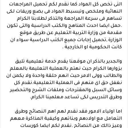
التى تخص كل المواد كما نقدم لكم تحميل المراجعات
النهائية وملخص وتبسيط المواد فى بضع وريقات لكى
تساهم فى سرعة المراجعة والتذكر لطلابنا الكرام
.حمل ايضا احدث المناهج والكتب الدراسية والتى تكون
مقدمة من وزارة التربية التعليم عن طريق موقع
الوزارة ,تحميل إجابات جميع الكتب الدراسية سواء ان
كانت الحكومية او الخارجية .
والجدير بالذكر ان موقعنا يقدم خدمة تعليمية تليق
بزوارها الكرام حيث نهتم بالعملية التعليمة بالمعلم
والطالب وولى الامر حيث انهم حلقة واحدة ولا يكمن ان
نغفل حق اى منهم فى العملية التعليمية.نقدم كل
وسائل السبل والمقترحات وملفات الشرح والتحضير
وطرق التدريس لكى تساعد معلمينا الكرام.
اما اولياء الامور فقد نقدم لهم اهم النصائح وطرق
التعامل مع اولادهم وبناتهم وكيفية المذاكرة معهم
وعيز ذالك من النصائح .نقدم لكم ايضا كورسات