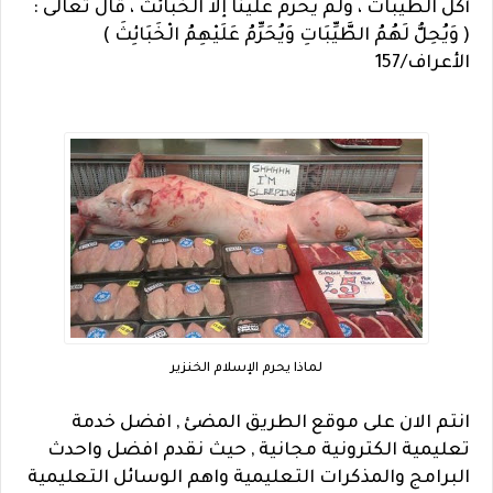
أكل الطيبات ، ولم يحرم علينا إلا الخبائث ، قال تعالى :
( وَيُحِلُّ لَهُمُ الطَّيِّبَاتِ وَيُحَرِّمُ عَلَيْهِمُ الْخَبَائِثَ )
الأعراف/157
لماذا يحرم الإسلام الخنزير
انتم الان على موقع الطريق المضئ , افضل خدمة
تعليمية الكترونية مجانية , حيث نقدم افضل واحدث
البرامج والمذكرات التعليمية واهم الوسائل التعليمية