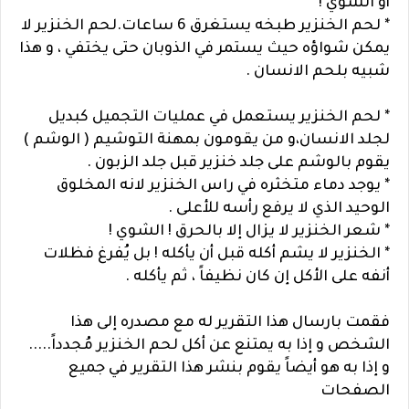
أو الشوي !
* لحم الخنزير طبخه يستغرق 6 ساعات.لحم الخنزير لا
يمكن شواؤه حيث يستمر في الذوبان حتى يختفي ، و هذا
شبيه بلحم الانسان .
* لحم الخنزير يستعمل في عمليات التجميل كبديل
لجلد الانسان،و من يقومون بمهنة التوشيم ( الوشم )
يقوم بالوشم على جلد خنزير قبل جلد الزبون .
* يوجد دماء متخثره في راس الخنزير لانه المخلوق
الوحيد الذي لا يرفع رأسه للأعلى .
* شعر الخنزير لا يزال إلا بالحرق ! الشوي !
* الخنزير لا يشم أكله قبل أن يأكله ! بل يُفرغ فظلات
أنفه على الأكل إن كان نظيفاً ، ثم يأكله .
فقمت بارسال هذا التقرير له مع مصدره إلى هذا
الشخص و إذا به يمتنع عن أكل لحم الخنزير مُجدداً.....
و إذا به هو أيضاً يقوم بنشر هذا التقرير في جميع
الصفحات