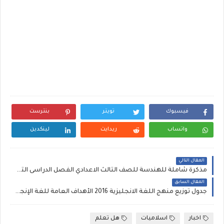
فيسبوك
تويتر
بنترست
واتساب
ريدايت
لينكدين
المقال التالي
مذكرة شاملة للهندسة للصف الثالث الاعدادي الفصل الدراسى الثانى (شرح , اسئلة , مراجعات)
المقال السابق
جدول توزيع منهج اللغة الانجليزية 2016 الأهداف العامة للغة الإنجليزية + general aims of teaching english
اخبار
اسلاميات
هل تعلم