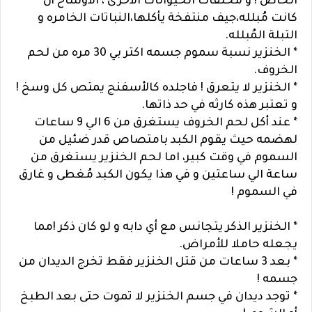
الخاص ! و مخلفات الحيوانات الأخرى ، الأوساخ أن
كانت مُبلله،جيف منتفخة يأكلها،النباتات الخامره و
التبلة المُبلله.
* الخنزير نسبة سموم جسمه اكتر بي 30 مره من لحم
الخروف.
* الخنزير لا يتعرق ! فاجلده كالأسفنج يمتص كل وسخ !
و تعتبر هذه كارثه في حد ذاتها.
* عند أكل لحم الخروف يستغرق من 6 الي 9 ساعات
لهضمه حيث يقوم الكبد بامتصاص قدر ضئيل من
السموم في وقت كبير، اما لحم الخنزير يستغرق من
ساعة الي ساعتين و في هذا يكون الكبد مُغطى و غارق
في السموم !
* الخنزير الذكر يتجانس مع أي دابه و لو كان ذكر !مما
يجعله حاملا للأمراض.
* بعد 3 ساعات من قتل الخنزير فقط تخرج الديدان من
جسمه !
* توجد ديدان في جسم الخنزير لا تموت حتى بعد الطبخ