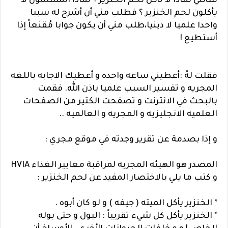
سألني لماذا لا تأكل لحم الخنزير ؟ لماذا المسلمون لا
يأكلون لحم الخنزير ؟ فطلب مني أن أشرح له سببا
واحدا علميا لا دينيا،طلب مني أن يكون جوابا مُقنعاً إذا
أستطيع !
فقلت لهُ :أعطيني ساعه واحده و أعطيك الاجابه باللغه
المجريه و تفسير السبب علميا باذن الله. فقمت
بالبحث في الانترنت و تصفحت الكتير من الصفحات
العلميه الانجليزيه و المجريه و العالميه ..
و إذا بصدمة عن تقرير وجدته في موقع مجري :
المصدر هو الهيئه المجريه لمراقبة معايير الغذاء HVIA
و كتب ما يلي بالاختصار المفيد عن لحم الخنزير :
* الخنزير يأكل الميته ( جيفه ) و لو كان أبوه .
* الخنزير يأكل كل شيء تقريباً : البول و حتى بوله