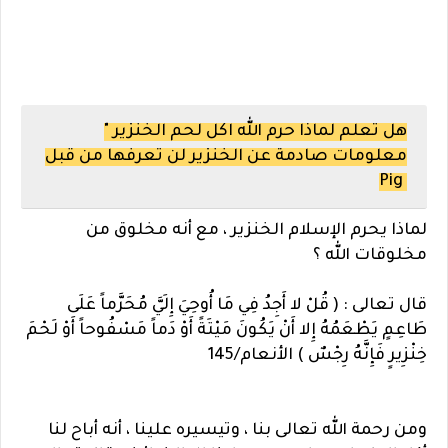
هل تعلم لماذا حرم الله اكل لحم الخنزير "
معلومات صادمة عن الخنزير لن تعرفها من قبل
Pig
لماذا يحرم الإسلام الخنزير ، مع أنه مخلوق من
مخلوقات الله ؟
قال تعالى : ( قُلْ لا أَجِدُ فِي مَا أُوحِيَ إِلَيَّ مُحَرَّماً عَلَى
طَاعِمٍ يَطْعَمُهُ إِلا أَنْ يَكُونَ مَيْتَةً أَوْ دَماً مَسْفُوحاً أَوْ لَحْمَ
خِنْزِيرٍ فَإِنَّهُ رِجْسٌ ) الأنعام/145
ومن رحمة الله تعالى بنا ، وتيسيره علينا ، أنه أباح لنا