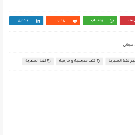
رست
واتساب
ريدايت
لينكدين
يم لغة انجليزية
كتب مدرسية و خارجية
لغة انجليزية