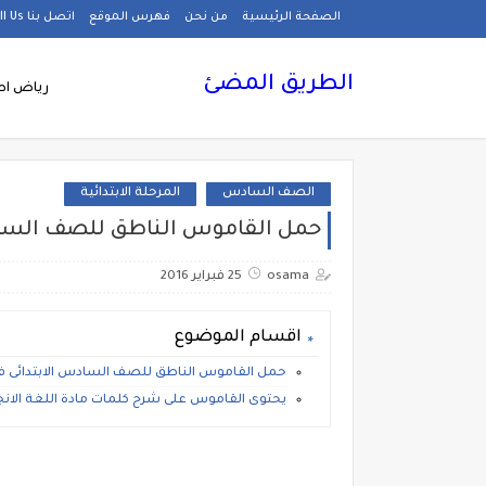
الصفحة الرئيسية
من نحن
فهرس الموقع
اتصل بنا Call Us
الطريق المضئ
رياض اط
الصف السادس
المرحلة الابتدائية
حمل القاموس الناطق للصف السادس ا
osama
25 فبراير 2016
اقسام الموضوع
حمل القاموس الناطق للصف السادس الابتدائى فى ال
يحتوى القاموس على شرح كلمات مادة اللغة الانج