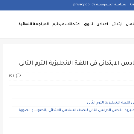
سياسة الخصوصية privacy-policy
فال
ابتدائى
اعدادى
ثانوى
امتحانات ميدترم
المراجعة النهائية
لابتدائى فى اللغة الانجليزية الترم الثانى
(0)
لغة الانجليزية الترم الثانى
ليزية الفصل الدراسى الثانى للصف السادس الابتدائى بالصوت و الصورة