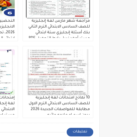
مراجعة شهر مارس لغة إنجليزية
التحضير 
للصف السادس الابتدائي الترم الثاني
الانجليز
بنك أسئلة إنجليزي ستة ابتدائي
2026
مستر أحمد نبيل رابط التحميل PDF
ابتدائي ال
10 نماذج امتحانات لغة إنجليزية
إمتحانات
للصف السادس الابتدائي الترم الاول
لغة إنجل
مطابقة للمواصفات الجديدة 2026
بدون اسم او علامه مائيه
مستر اس
تعليقات