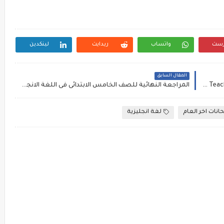
رست
واتساب
ريدايت
لينكدين
المقال السابق
مقالة عن مؤهلات وصفات المدرس الجيد A Good Teacher Essay
المراجعة النهائية للصف الخامس الابتدائى فى اللغة الانجليزية الترم الثانى || مراجعة ليلة الامتحان .
انات اخر العام
لغة انجليزية