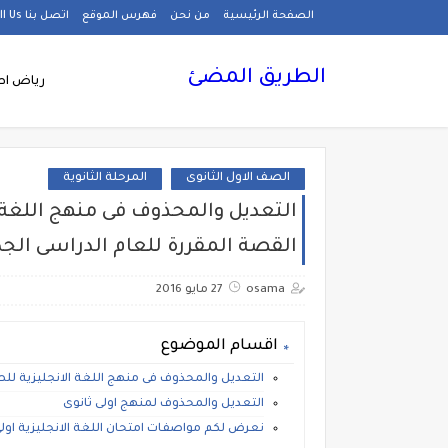
الصفحة الرئيسية
من نحن
فهرس الموقع
اتصل بنا Call Us
الطريق المضئ
رياض اط
الصف الاول الثانوى
المرحلة الثانوية
التعديل والمحذوف فى منهج اللغة ال
القصة المقررة للعام الدراسى الجد
osama
27 مايو 2016
اقسام الموضوع
التعديل والمحذوف فى منهج اللغة الانجليزية للصف
التعديل والمحذوف لمنهج اولى ثانوى
نعرض لكم مواصفات امتحان اللغة الانجليزية اولى