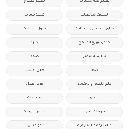
تعليم لغة انجليزية
تعليم مفتوح
تنسيق الجامعات
تنمية بشرية
جداول حصص و امتحانات
جدول امتحانات
جدول توزيع المناهج
جديد
سلسله التميز
صحة
صور
طرق تدريس
علم النفس والاجتماع
فرص عمل
فيديو
فيديوهات
فيديوهات متنوعة
قصص وروايات
قناة الرحمة التعليمية
قواميس