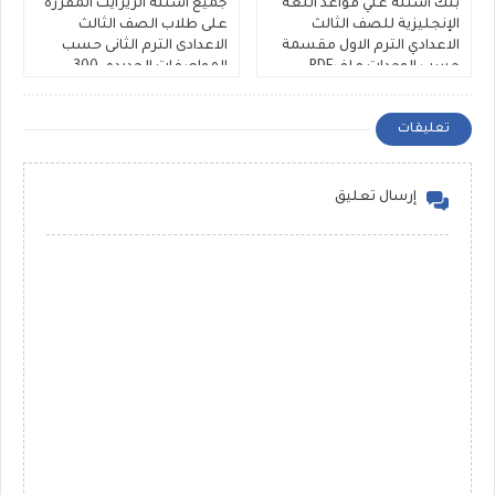
بنك أسئلة علي قواعد اللغة
جميع أسئلة الريرايت المقررة
الإنجليزية للصف الثالث
على طلاب الصف الثالث
الاعدادي الترم الاول مقسمة
الاعدادى الترم الثانى حسب
حسب الوحدات ملفPDF
المواصفات الجديده، 300
مجانى
سؤال Rewrite للشهادة
الاعدادية ملفات مجمعة
تعليقات
إرسال تعليق