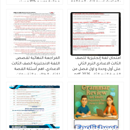
رائع إعداد أسرة كتاب العمالقة
مجانية وورد و PDF مستر
2026
حمادة حشيش
امتحان لغة إنجليزية للصف
المراجعة النهائية لقصص
الثالث الاعدادي الترم الثاني
اللغة الانجليزية الصف الثالث
على أول وحدة و اول فصل من
الاعدادي، اهم أسئلة القصة
القصة الترم الثاني 2026.pdf
لكتاب الطالب و التقييمات
إنجليزي تالتة إعدادى إعداد
كتاب فايف ستارز