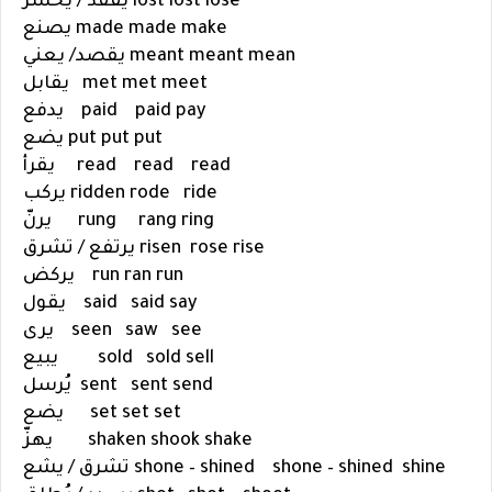
lose
lost
lost
يفقد / يخسر
make
made
made
يصنع
mean
meant
meant
يقصد/ يعني
meet يقابل
met
met
pay
paid
paid
يدفع
put
put
put
يضع
read
read
read
يقرأ
ride
rode
ridden
يركب
ring
rang
rung
يرنّ
rise
rose
risen
يرتفع / تشرق
run
ran
run
يركض
say
said
said
يقول
see
saw
seen
يرى
sell
sold
sold
يبيع
send
sent
sent
يُرسل
set
set
set
يضع
shake
shook
shaken
يهزّ
shine
shone – shined
shone – shined
تشرق / يشع