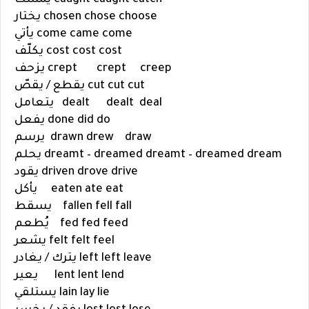
choose
chose
chosen
يختار
come
came
come
يأتي
cost
cost
cost
يكلّف
creep
crept
crept
يزحف
cut
cut
cut
يقطع / يقصّ
deal
dealt
dealt
يتعامل
do
did
done
يفعل
draw
drew
drawn
يرسم
dream
dreamt – dreamed
dreamt – dreamed
يحلم
drive
drove
driven
يقود
eat
ate
eaten
يأكل
fall
fell
fallen
يسقط
feed
fed
fed
يُطعم
feel
felt
felt
يشعر
leave
left
left
يترك / يغادر
lend
lent
lent
يعير
lie
lay
lain
يستلقي