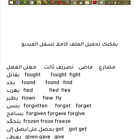
يمكنك تحميل الملف كاملا تسفل الفيديو
مضارع ماضى تصريف ثالث معنى الفعل
fight
fought
fought
يقاتل
find
found
found
يجد
flee
fled
fled
يهرب
fly
flew
flown
يطير
forget
forgot
forgotten
ينسى
forgive
forgave
forgiven
يسامح
freeze
froze
frozen
يتجمّد
get
got
got
يحصل على/يصل إلى
give
gave
given
يعطي