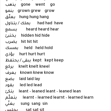
go
went
gone
يذهب
grow
grew
grown
ينمو
hang
hung
hung
يعلّق
have
had
had
يملك / يتناول
hear
heard
heard
يسمع
hide
hid
hidden
يختبئ
hit
hit
hit
يضرب
hold
held
held
يمسك
hurt
hurt
hurt
يؤذي
keep
kept kept
يبقى / يحتفظ
kneel
knelt
knelt
يركع
know
knew
known
يعرف
lay
laid
laid
يضع
lead يقود
led
led
lean
leant – leaned
leant – leaned
يتكئ
learn يتعلّم
learnt – learned
learnt – learned
sin
sang
sung
يغنّي
sit
sat
sat
يجلس