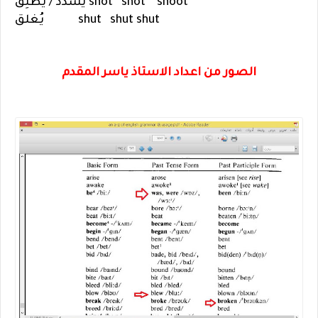
shoot
shot
shot
يسدد / يُطلِق
shut
shut
shut
يُغلق
الصور من اعداد الاستاذ ياسر المقدم