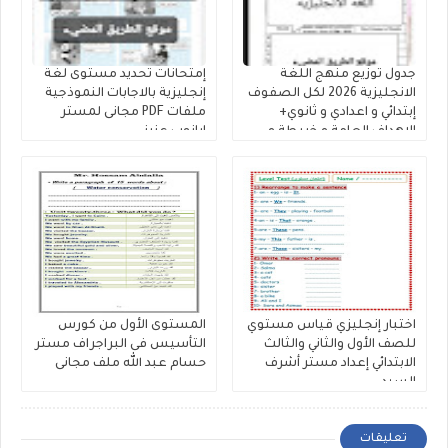
جدول توزيع منهج اللغة
إمتحانات تحديد مستوى لغة
الانجليزية 2026 لكل الصفوف
إنجليزية بالاجابات النموذجية
إبتدائي و اعدادي و ثانوي+
ملفات PDF مجانى لمستر
الاهداف العامة و خريطة و
ابانوب عزيز
نواتج التعلم للمنهج الجديد
اختبار إنجليزي قياس مستوي
المستوى الأول من كورس
للصف الأول والثاني والثالث
التأسيس فى البراجراف مستر
الابتدائي إعداد مستر أشرف
حسام عبد الله ملف مجانى
السيد
تعليقات