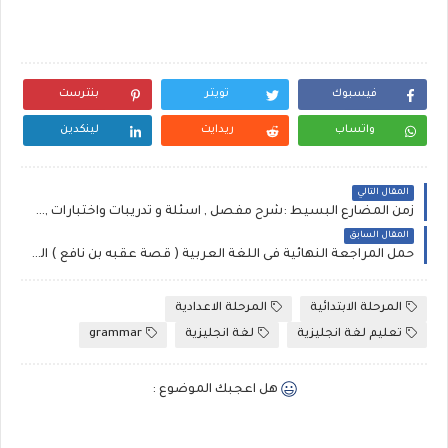
فيسبوك
تويتر
بنترست
واتساب
ريدايت
لينكدين
المقال التالي
زمن المضارع البسيط :شرح مفصل , اسئلة و تدريبات واختبارات ,فيديو|| present simple tense
المقال السابق
حمل المراجعة النهائية فى اللغة العربية ( قصة عقبه بن نافع ) الصف الاول الاعدادي أ - احمد فتحى
المرحلة الابتدائية
المرحلة الاعدادية
تعليم لغة انجليزية
لغة انجليزية
grammar
هل اعجبك الموضوع :