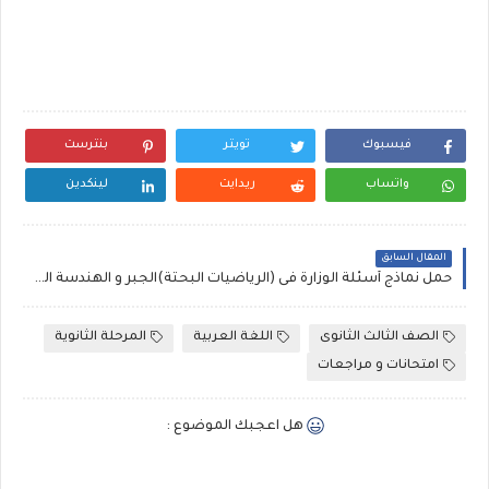
فيسبوك
تويتر
بنترست
واتساب
ريدايت
لينكدين
المقال السابق
حمل نماذج أسئلة الوزارة فى (الرياضيات البحتة)الجبر و الهندسة الفراغية للثانوية العامة
الصف الثالث الثانوى
اللغة العربية
المرحلة الثانوية
امتحانات و مراجعات
هل اعجبك الموضوع :