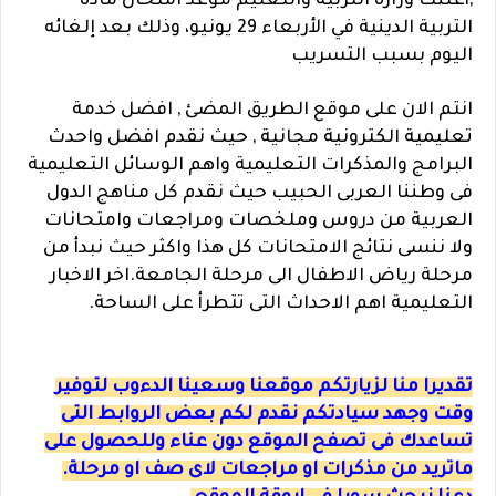
,
أعلنت وزارة التربية والتعليم موعد امتحان مادة
التربية الدينية في الأربعاء 29 يونيو، وذلك بعد إلغائه
اليوم بسبب التسريب
انتم الان على موقع الطريق المضئ , افضل خدمة
تعليمية الكترونية مجانية , حيث نقدم افضل واحدث
البرامج والمذكرات التعليمية واهم الوسائل التعليمية
فى وطننا العربى الحبيب حيث نقدم كل مناهج الدول
العربية من دروس وملخصات ومراجعات وامتحانات
ولا ننسى نتائج الامتحانات كل هذا واكثر حيث نبدأ من
مرحلة رياض الاطفال الى مرحلة الجامعة.اخر الاخبار
التعليمية اهم الاحداث التى تتطرأ على الساحة.
تقديرا منا لزيارتكم موقعنا وسعينا الدءوب لتوفير
وقت وجهد سيادتكم نقدم لكم بعض الروابط التى
تساعدك فى تصفح الموقع دون عناء وللحصول على
ماتريد من مذكرات او مراجعات لاى صف او مرحلة.