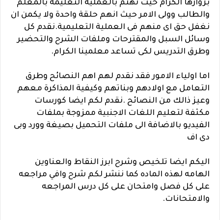
بزوارها الكرام حيث نهتم بالعملية التعليمة بالمعلم
والطالب وولى الامر حيث انهم حلقة واحدة ولا يكمن ان
نغفل حق اى منهم فى العملية التعليمية.نقدم كل
وسائل السبل والمقترحات وملفات الشرح والتحضير
وطرق التدريس لكى تساعد معلمينا الكرام.
اما اولياء الامور فقد نقدم لهم اهم النصائح وطرق
التعامل مع اولادهم وبناتهم وكيفية المذاكرة معهم
وعيز ذالك من النصائح .نقدم لكم ايضا كورسات
مكثفة لتعليم اللغات الاجنبية ممزوجة بملفات
الفيديو بالاضافة الى ملفات التحميل بصيغة وورد وبى
دى اف
اليكم ايضا تلخيص وشرح ابرز النقاط والعناوين
الهامه لهذه الماده كما ننشر لكم شرح وافي مراجعه
على كل فصل وامتحان على كل درس المراجعه
والامتحانات.