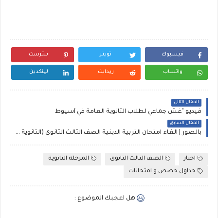
فيسبوك
تويتر
بنترست
واتساب
ريدايت
لينكدين
المقال التالي
فيديو "غش جماعي لطلاب الثانوية العامة في أسيوط
المقال السابق
بالصور | الغاء امتحان التربية الدينية الصف الثالث الثانوى (الثانوية العامة ) بعد تسريبه قبل بدأ الامتحان
اخبار
الصف الثالث الثانوى
المرحلة الثانوية
جداول حصص و امتحانات
هل اعجبك الموضوع :