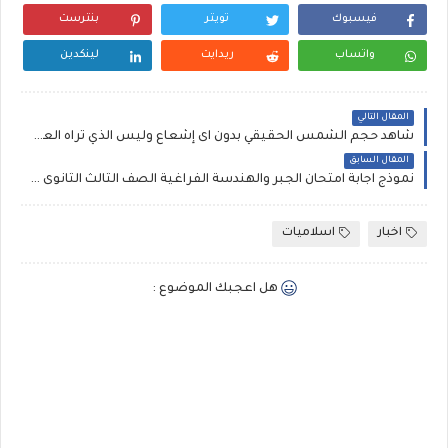
فيسبوك
تويتر
بنترست
واتساب
ريدايت
لينكدين
المقال التالي
شاهد حجم الشمس الحقيقي بدون اى إشعاع وليس الذي تراه العين
المقال السابق
نموذج اجابة امتحان الجبر والهندسة الفراغية الصف الثالث الثانوى (الثانوية العامة 2016 )
اخبار
اسلاميات
هل اعجبك الموضوع :