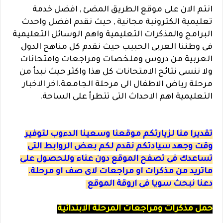
انتم الان على موقع الطريق المضئ , افضل خدمة
تعليمية الكترونية مجانية , حيث نقدم افضل واحدث
البرامج والمذكرات التعليمية واهم الوسائل التعليمية
فى وطننا العربى الحبيب حيث نقدم كل مناهج الدول
العربية من دروس وملخصات ومراجعات وامتحانات
ولا ننسى نتائج الامتحانات كل هذا واكثر حيث نبدأ من
مرحلة رياض الاطفال الى مرحلة الجامعة.اخر الاخبار
التعليمية اهم الاحداث التى تتطرأ على الساحة.
تقديرا منا لزيارتكم موقعنا وسعينا الدءوب لتوفير
وقت وجهد سيادتكم نقدم لكم بعض الروابط التى
تساعدك فى تصفح الموقع دون عناء وللحصول على
ماتريد من مذكرات او مراجعات لاى صف او مرحلة.
دعنا نبحث سويا فى اروقة الموقع
حمل مذكرات ومراجعات المرحلة الابتدائية