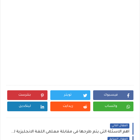
فيسبوك
تويتر
بنترست
واتساب
ريدايت
لينكدين
المقال التالي
اهم الاسئلة التى يتم طرحها فى مقابلة معلمى اللغة الانجليزية للمدارس الخاصة و الدولية داخل مصر و خارجها
المقال السابق