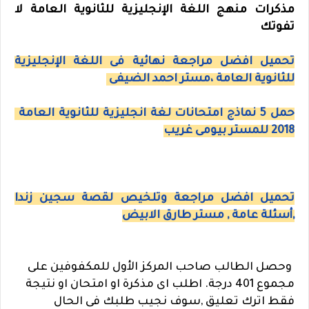
مذكرات منهج اللغة الإنجليزية للثانوية العامة لا
تفوتك
تحميل افضل مراجعة نهائية فى اللغة الإنجليزية
للثانوية العامة ،مستر احمد الضيفى
حمل 5 نماذج امتحانات لغة انجليزية للثانوية العامة
2018 للمستر بيومى غريب
تحميل افضل مراجعة وتلخيص لقصة سجين زندا
,أسئلة عامة , مستر طارق الابيض
وحصل الطالب صاحب المركز الأول للمكفوفين على
مجموع 401 درجة. اطلب اى مذكرة او امتحان او نتيجة
فقط اترك تعليق ,سوف نجيب طلبك فى الحال