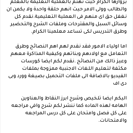
بزوارها الكرام حيث نهتم بالعملية التعليمة بالمعلم
والطالب وولى الامر حيث انهم حلقة واحدة ولا يكمن ان
نغفل حق اى منهم فى العملية التعليمية.نقدم كل
وسائل السبل والمقترحات وملفات الشرح والتحضير
وطرق التدريس لكى تساعد معلمينا الكرام.
اما اولياء الامور فقد نقدم لهم اهم النصائح وطرق
التعامل مع اولادهم وبناتهم وكيفية المذاكرة معهم
وعيز ذالك من النصائح .نقدم لكم ايضا كورسات
مكثفة لتعليم اللغات الاجنبية ممزوجة بملفات
الفيديو بالاضافة الى ملفات التحميل بصيغة وورد وبى
دى اف
اليكم ايضا تلخيص وشرح ابرز النقاط والعناوين
الهامه لهذه الماده كما ننشر لكم شرح وافي مراجعه
على كل فصل وامتحان على كل درس المراجعه
والامتحانات.