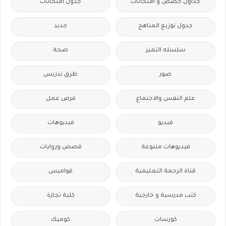
جداول حصص و امتحانات
جدول امتحانات
جدول توزيع المناهج
جديد
سلسله التميز
صحة
صور
طرق تدريس
علم النفس والاجتماع
فرص عمل
فيديو
فيديوهات
فيديوهات متنوعة
قصص وروايات
قناة الرحمة التعليمية
قواميس
كتب مدرسية و خارجية
كلية تجارة
كورسات
كوميك