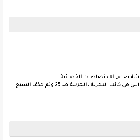
2- الدواوين (الوزارات) تم حذف امثله ليها اللي هي كانت البحرية ، الحربية صـ 25 وتم حذف السبع