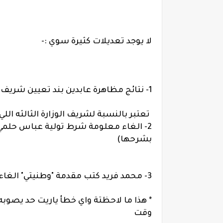
لا يوجد تعديلات كثيرة سوي :-
1- نتائج مظاهرة عابدين بند تعيين شريف باشا تم الغاء
تعتبر بالنسبة لشريف الوزارة الثالثه اللي 
2- الغاء معلومة شرط تولية عباس حلمي 
بشرحها)
3- محمد فريد كتب مقدمة "وطنيتي" الغاء للشيخ علي الغاياتي صـ 66
* هذا ما لاحظتة واي خطأ ياريت حد يصوبه
وقت