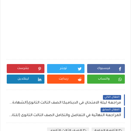
فيسبوك
تويتر
بنترست
واتساب
ريدايت
لينكدين
المقال التالي
مراجعة ليلة الامتحان فى الديناميكا الصف الثالث الثانوى(الشهادة الثانوية) | مراجعة الجمهورية فى الديناميكا
المقال السابق
المراجعة النهائية في التفاضل والتكامل الصف الثالث الثانوى (للثانوية العامة ) للاستاذ عادل ادورد