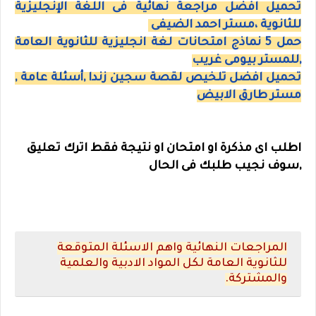
تحميل افضل مراجعة نهائية فى اللغة الإنجليزية
للثانوية ،مستر احمد الضيفى
حمل 5 نماذج امتحانات لغة انجليزية للثانوية العامة
,للمستر بيومى غريب
تحميل افضل تلخيص لقصة سجين زندا ,أسئلة عامة ,
مستر طارق الابيض
اطلب اى مذكرة او امتحان او نتيجة فقط اترك تعليق
,سوف نجيب طلبك فى الحال
المراجعات النهائية واهم الاسئلة المتوقعة
للثانوية العامة لكل المواد الادبية والعلمية
والمشتركة.