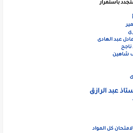
تجدد باستمرار
ير
زى
ناجح
ف شاهين
ى
اذ عبد الرازق
لامتحان كل المواد