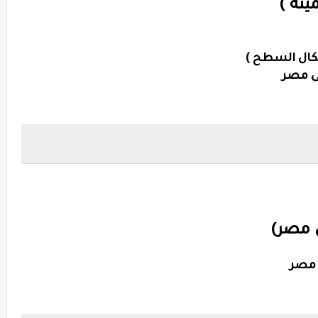
ميته )
كال السطح )
فى مصر
ي مصر)
ة مصر