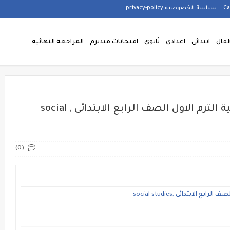
سياسة الخصوصية privacy-policy
فال
ابتدائى
اعدادى
ثانوى
امتحانات ميدترم
المراجعة النهائية
حمل افضل مذكرة دراسات اجتماعية الترم الاول الصف الرابع الابتدائى , social
(0)
ابتدائى ,social studies