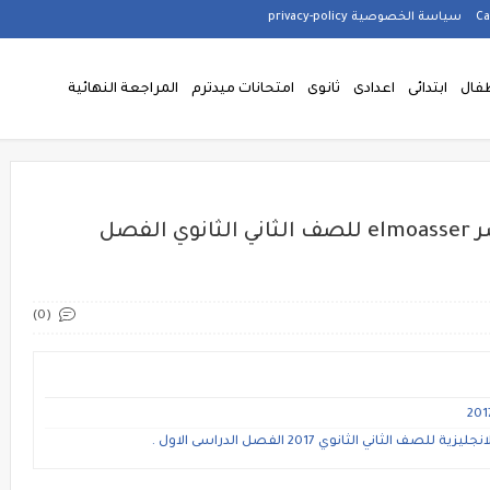
سياسة الخصوصية privacy-policy
فال
ابتدائى
اعدادى
ثانوى
امتحانات ميدترم
المراجعة النهائية
حصرياً إجابات كتاب الشرح المعاصر elmoasser للصف الثاني الثانوي الفصل
(0)
اني الثانوي 2017 الفصل الدراسى الاول .