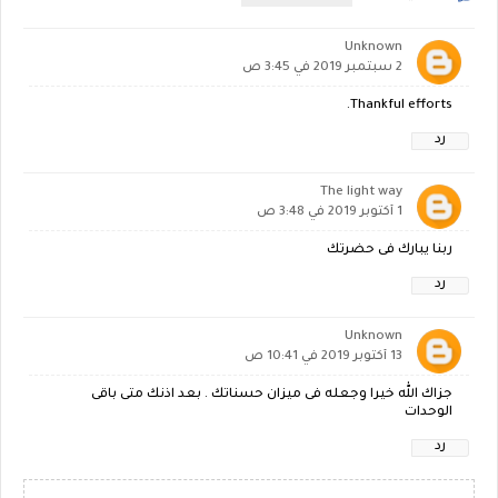
Unknown
2 سبتمبر 2019 في 3:45 ص
Thankful efforts.
رد
The light way
1 أكتوبر 2019 في 3:48 ص
ربنا يبارك فى حضرتك
رد
Unknown
13 أكتوبر 2019 في 10:41 ص
جزاك الله خيرا وجعله فى ميزان حسناتك . بعد اذنك متى باقى
الوحدات
رد