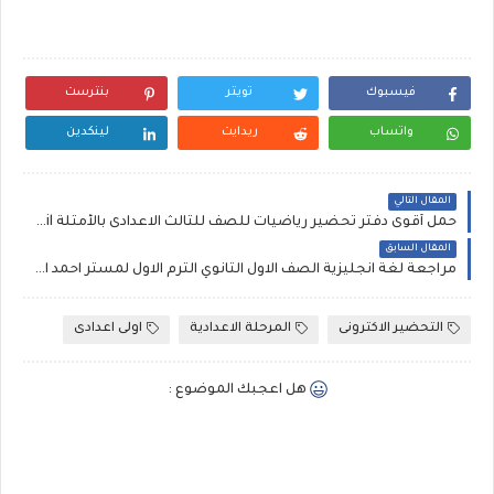
فيسبوك
تويتر
بنترست
واتساب
ريدايت
لينكدين
المقال التالي
حمل أقوى دفتر تحضير رياضيات للصف للثالث الاعدادى بالأمثلة Maths Preparation mail
المقال السابق
مراجعة لغة انجليزية الصف الاول الثانوي الترم الاول لمستر احمد الضيفي
التحضير الاكترونى
المرحلة الاعدادية
اولى اعدادى
هل اعجبك الموضوع :