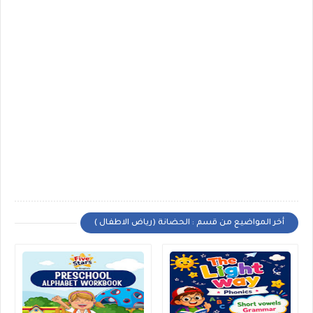
أخر المواضيع من قسم : الحضانة (رياض الاطفال )