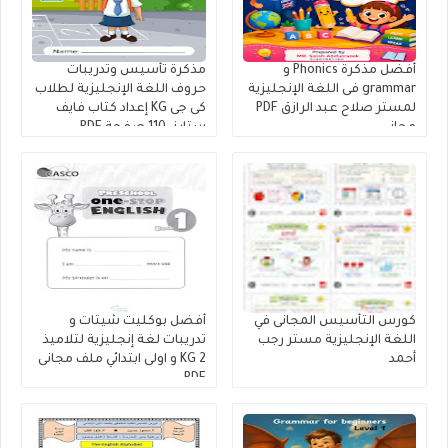
أفضل مذكرة Phonics و
مذكرة تأسيس وتدريبات
grammar فى اللغة الإنجليزية
حروف اللغة الإنجليزية لطلاب
لمستر صلاح عبد الرازق PDF
كى جى KG إعداد كتاب فايف
مجانى
ستارز. 110 صفحة PDF،
تأسيس و تدريبات حروف
اللغة الإنجليزية
كورس التأسيس المجانى في
أفضل بوكليت شيتات و
اللغة الإنجليزية مستر رجب
تدريبات لغة إنجليزية لتلاميذ
أحمد
KG 2 و اولى ابتدائي ملف مجانى
PDF