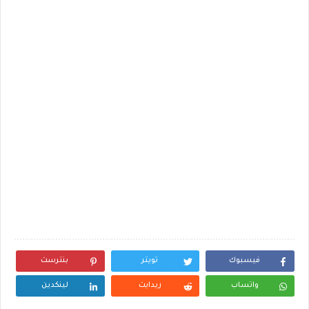
فيسبوك
تويتر
بنترست
واتساب
ريدايت
لينكدين