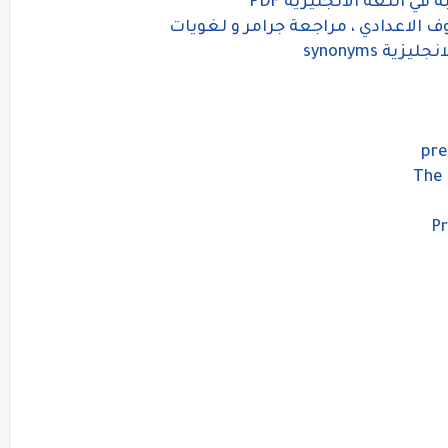
 اللغة الانجليزية PDF
ف الاعدادي ، مراجعة جرامر و لغويات
ة synonyms