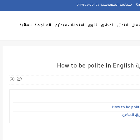
سياسة الخصوصية privacy-policy
فال
ابتدائى
اعدادى
ثانوى
امتحانات ميدترم
المراجعة النهائية
How
(0)
يق المضئ.