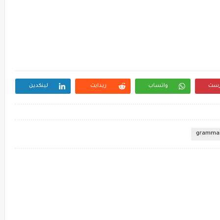
رست
واتساب
ريدايت
لينكدين
gramma