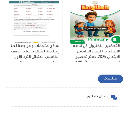
التحضير الالكتروني في اللغه
نماذج إمتحانات و مراجعة لغة
الانجليزيه للصف الخامس
إنجليزية لشهر نوفمبر الصف
الابتدائي 2026، دفتر تحضير
الخامس الابتدائي الترم الأول
انجليزي خامسة ابتدائي pdf
اعداد مستر عرفات الحلاب و
كاملا
مستر Mohamed Reda
تعليقات
إرسال تعليق