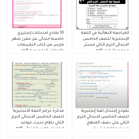
المراجعة النهائية في اللغة
10 نماذج امتحانات إنجليزي
الإنجليزية للصف الخامس
خامسة ابتدائى عن مقرر شهر
الابتدائي الترم الثاني مستر
مارس من كتاب التقييمات
محمود الزيادى.pdf
بالاجابات النموذجية pdf
لمستر محمد سعيد
نموذج إمتحان لغة إنجليزية
مذكرة جرامر اللغة الانجليزية
للصف الخامس الابتدائي الترم
للصف الخامس الابتدائى الترم
الثاني على نصف المنهج
الثاني نظام حديث، قواعد
مستر حمادة حشيش
إنجليزي خامسة ابتدائى pdf