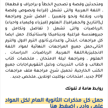
ومتحدثين وقصة و تصحيح الخطأ و براجراف و قطعة)
, اللغة العربية والتى تشمل (قراءة ونصوص وقصة
وادب وبلاغة ونحو وتعبير) , افضل شرح ومراجعة
ل(التاريخ والجغرافيا), العلوم (فيزياء وكيمياء واحياء)
,الرياضيات والتى تشمل ( تفاضل وتكامل و
جبروهندسة فراغية وديناميكا واستاتيكا), حمل ايضا
كل مراجعات ,ابتدائى واعدادى,ثانوى الترم الاول والترم
الثانى,حمل جميع المراجعات النهائية لمواد اللغة
الانجليزية,اللغة العربية, الرياضيات, الدراسات ,
العلوم , ومراجعة ليلة الامتحان , ملخصات كتاب
الطالب و كتاب التدريبات ودليل التقويم,اجابات جميع
الكتب الخارجية, تحميل شرح, مراجعة ملف مراجعات
PDF, جديد , امتحانات بوكليت اونلاين, ,ملخص, جديد .
روابط هامة لا تفوتك
حمل كل مذكرات الثانوية العام لكل المواد
علمى وادبى اضغط هنا