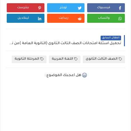
فيسبوك
تويتر
بنترست
واتساب
ريدايت
لينكدين
المقال السابق
تحميل اسئلة امتحانات الصف الثالث الثانوى (الثانوية العامة )من نص غربة وحنين | أ أحمد فتحي.
الصف الثالث الثانوى
اللغة العربية
المرحلة الثانوية
هل اعجبك الموضوع :