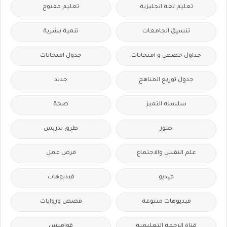
تعليم لغة انجليزية
تعليم مفتوح
تنسيق الجامعات
تنمية بشرية
جداول حصص و امتحانات
جدول امتحانات
جدول توزيع المناهج
جديد
سلسله التميز
صحة
صور
طرق تدريس
علم النفس والاجتماع
فرص عمل
فيديو
فيديوهات
فيديوهات متنوعة
قصص وروايات
قناة الرحمة التعليمية
قواميس