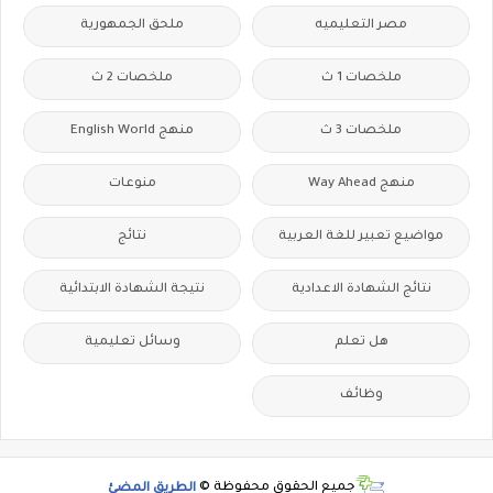
مصر التعليميه
ملحق الجمهورية
ملخصات 1 ث
ملخصات 2 ث
ملخصات 3 ث
منهج English World
منهج Way Ahead
منوعات
مواضيع تعبير للغة العربية
نتائج
نتائج الشهادة الاعدادية
نتيجة الشهادة الابتدائية
هل تعلم
وسائل تعليمية
وظائف
جميع الحقوق محفوظة ©
الطريق المضئ