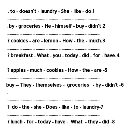
1.to – doesn't – laundry – She – like – do .
……………………………………………………………………………
2.by – groceries – He – himself – buy – didn't .
……………………………………………………………………………
3.cookies – are – lemon – How – the – much ?
……………………………………………………………………………
4.breakfast – What – you – today – did – for – have ?
5- apples – much – cookies – How – the – are ?
……………………………………………………………………………
6- buy –– They – themselves - groceries – by – didn't
.
……………………………………………………………………………
7-do – the – she – Does – like – to – laundry ?
……………………………………………………………………………
– did ?
8- lunch – for – today – have - What – they