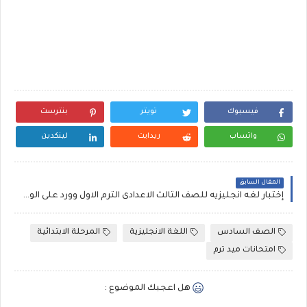
فيسبوك
تويتر
بنترست
واتساب
ريدايت
لينكدين
المقال السابق
إختبار لغه انجليزيه للصف الثالث الاعدادى الترم الاول وورد على الوحدات (4-5-6) مستر ابراهيم سلطان
الصف السادس
اللغة الانجليزية
المرحلة الابتدائية
امتحانات ميد ترم
هل اعجبك الموضوع :