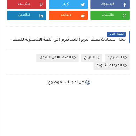
فيسبوك
تويتر
بنترست
واتساب
ريدايت
لينكدين
المقال التالي
حمل امتحانات نصف الترم (الميد تيرم )فى اللغة الانجليزية للصف الأول و الثاني الاعدادي || المنهج الجديد 2019
1 ث ترم 1
التاريخ
الصف الاول الثانوى
المرحلة الثانوية
هل اعجبك الموضوع :