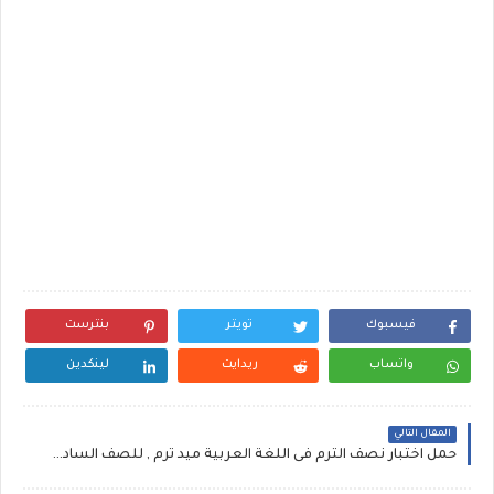
فيسبوك
تويتر
بنترست
واتساب
ريدايت
لينكدين
المقال التالي
حمل اختبار نصف الترم فى اللغة العربية ميد ترم , للصف السادس الابتدائى (جاهز ومنسق وبدون علامة مائية )