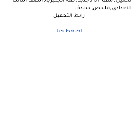
تحميل , ملف PDF, جديد , لغة انجليزية, الصف الثالث
الاعدادى ,ملخص, جديدة .
رابط التحميل
اضغط هنا