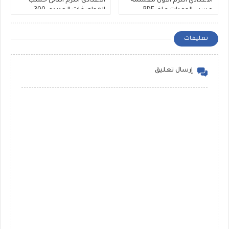
الاعدادي الترم الاول مقسمة
الاعدادى الترم الثانى حسب
حسب الوحدات ملفPDF
المواصفات الجديده، 300
مجانى
سؤال Rewrite للشهادة
الاعدادية ملفات مجمعة
تعليقات
إرسال تعليق