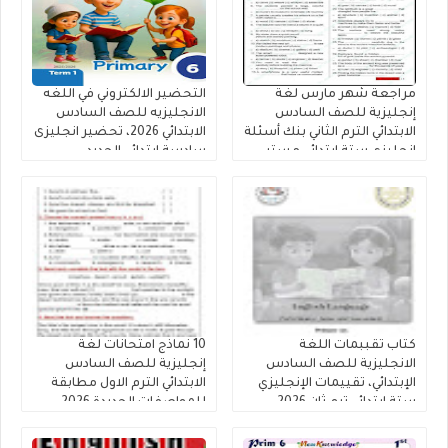
مراجعة شهر مارس لغة
التحضير الالكتروني في اللغه
إنجليزية للصف السادس
الانجليزيه للصف السادس
الابتدائي الترم الثاني بنك أسئلة
الابتدائي 2026، تحضير انجليزى
إنجليزي ستة ابتدائي مستر
سادسة ابتدائي الجديد
أحمد نبيل رابط التحميل PDF
كتاب تقببمات اللغة
10 نماذج امتحانات لغة
الانجليزية للصف السادس
إنجليزية للصف السادس
الإبتدائي، تقييمات الإنجليزي
الابتدائي الترم الاول مطابقة
ستة ابتدائي ترم ثان 2026
للمواصفات الجديدة 2026
بدون اسم او علامه مائيه