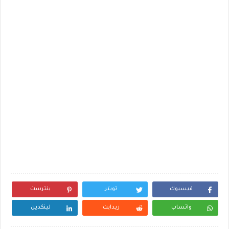
فيسبوك
تويتر
بنترست
واتساب
ريدايت
لينكدين