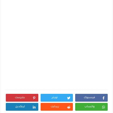
فيسبوك
تويتر
بنترست
واتساب
ريدايت
لينكدين