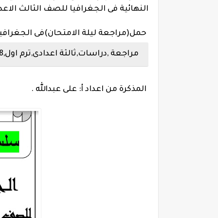
النهائية فى الجغرافيا للصف الثالث الاعدادى 
حمل(مراجعة ليلة الامتحان)فى الجغرافيا 
مراجعة ,دراسات,ثالثة اعدادى,ترم اول,2018,ليلة الامتحان ,مراجعة نهائية
المذكرة من اعداد أ: على عبدالله .