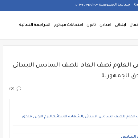
سياسة الخصوصية privacy-policy
فال
ابتدائى
اعدادى
ثانوى
امتحانات ميدترم
المراجعة النهائية
فى العلوم نصف العام للصف السادس الابتدائى
لحق الجمهورية
(0)
لعام للصف السادس الابتدائى ,الشهادة الابتدائية,الترم الاول , ملحق
ف السادس