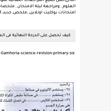
الثانى,حمل جميع المراجعات النهائية لمواد 
امتحانات بوكليت اونلاين, ,ملخص, جديد, 2018
كيف تحصل على الدرجة النهائية فى ا
AL-Gamhoria-science-revision-primary-six