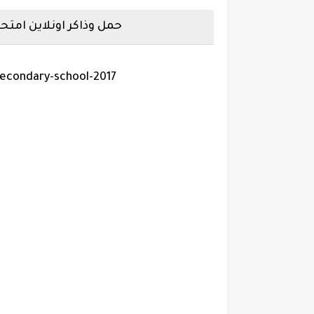
حمل وذاكر اونلاين امتحان 
Booklet-physics-exam-third-grade-secondary-school-2017