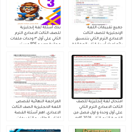
جميع تقييمات اللغة
بنك أسئلة لغة إنجليزية
الإنجليزية للصف الثالث
للصف الثالث الاعدادي الترم
الاعدادي الترم الثاني بتنسيق
الثاني على أول ٣ وحدات ملفات
رائع إعداد أسرة كتاب العمالقة
مجانية وورد و PDF مستر
2026
حمادة حشيش
امتحان لغة إنجليزية للصف
المراجعة النهائية لقصص
الثالث الاعدادي الترم الثاني
اللغة الانجليزية الصف الثالث
على أول وحدة و اول فصل من
الاعدادي، اهم أسئلة القصة
القصة الترم الثاني 2026.pdf
لكتاب الطالب و التقييمات
إنجليزي تالتة إعدادى إعداد
كتاب فايف ستارز