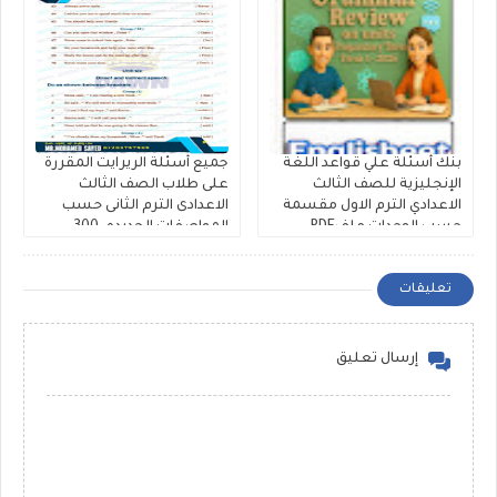
بنك أسئلة علي قواعد اللغة
جميع أسئلة الريرايت المقررة
الإنجليزية للصف الثالث
على طلاب الصف الثالث
الاعدادي الترم الاول مقسمة
الاعدادى الترم الثانى حسب
حسب الوحدات ملفPDF
المواصفات الجديده، 300
مجانى
سؤال Rewrite للشهادة
الاعدادية ملفات مجمعة
تعليقات
إرسال تعليق