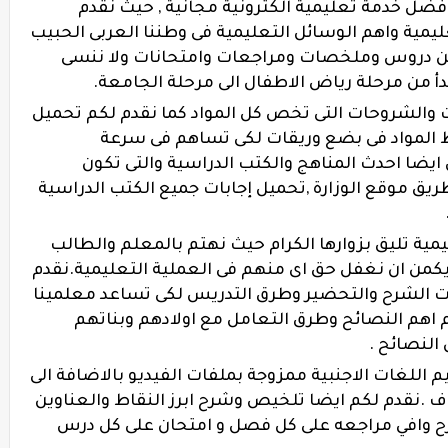
افضل خدمة تعليمية الكترونية مجانية , حيث نقدم
يمية واهم الوسائل التعليمية فى وطننا العربى الحبيب
من دروس وملخصات ومراجعات وامتحانات ولا ننسى
بدأ من مرحلة رياض الاطفال الى مرحلة الجامعة.
ت والشروحات التى تخص كل المواد كما نقدم لكم تحميل
 المواد فى بضع وريقات لكى تساهم فى سرعة
ل ايضا احدث المناهج والكتب الدراسية والتى تكون
ريق موقع الوزارة ,تحميل إجابات جميع الكتب الدراسية
ية تليق بزوارها الكرام حيث نهتم بالمعلم والطالب
 يكمن ان نغفل حق اى منهم فى العملية التعليمية.نقدم
 الشرح والتحضير وطرق التدريس لكى تساعد معلمينا
لهم اهم النصائح وطرق التعامل مع اولادهم وبناتهم
النصائح .
اللغات الاجنبية ممزوجة بملفات الفيديو بالاضافة الى
اف
.نقدم لكم ايضا تلخيص وشرح ابرز النقاط والعناوين
رح وافي مراجعه على كل فصل و امتحان على كل درس