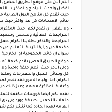
انتم الان على موقع الطريق المضئ , 
افضل واحدث البرامج والمذكرات التعل
حيث نقدم كل مناهج الدول العربية 
نتائج الامتحانات كل هذا واكثر حيث ن
ولا نغفل ان نقدم لكم احدث المذكرا
المراجعات النهائية وملخص وتبسيط
المراجعة والتذكر لطلابنا الكرام .حم
مقدمة من وزارة التربية التعليم عن ط
سواء ان كانت الحكومية او الخارجية .
موقع الطريق المضئ يقدم خدمة تعليم
وولى الامر حيث انهم حلقة واحدة ولا
كل وسائل السبل والمقترحات وملفات
الكرام. اما اولياء الامور فقد نقدم 
وكيفية المذاكرة معهم وعيز ذالك من 
نقدم لكم ايضا كورسات مكثفة لتعليم 
ملفات التحميل بصيغة وورد وبى دى 
الهامه لهذه الماده كما ننشر لكم ش