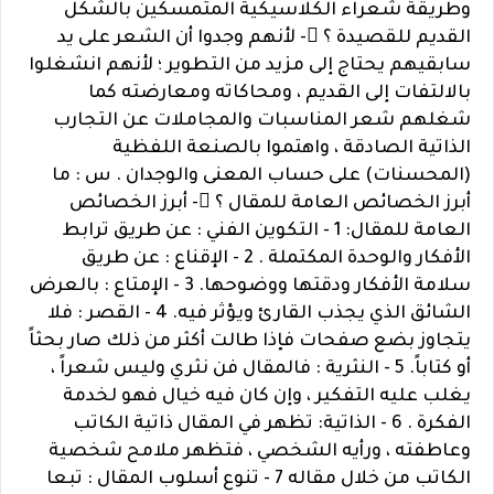
وطريقة شعراء الكلاسيكية المتمسكين بالشكل
القديم للقصيدة ؟ - لأنهم وجدوا أن الشعر على يد
سابقيهم يحتاج إلى مزيد من التطوير ؛ لأنهم انشغلوا
بالالتفات إلى القديم ، ومحاكاته ومعارضته كما
شغلهم شعر المناسبات والمجاملات عن التجارب
الذاتية الصادقة ، واهتموا بالصنعة اللفظية
(المحسنات) على حساب المعنى والوجدان . س : ما
أبرز الخصائص العامة للمقال ؟ - أبرز الخصائص
العامة للمقال: 1 - التكوين الفني : عن طريق ترابط
الأفكار والوحدة المكتملة . 2 - الإقناع : عن طريق
سلامة الأفكار ودقتها ووضوحها. 3 - الإمتاع : بالعرض
الشائق الذي يجذب القارئ ويؤثر فيه. 4 - القصر : فلا
يتجاوز بضع صفحات فإذا طالت أكثر من ذلك صار بحثاً
أو كتاباً. 5 - النثرية : فالمقال فن نثري وليس شعراً ،
يغلب عليه التفكير ، وإن كان فيه خيال فهو لخدمة
الفكرة . 6 - الذاتية: تظهر في المقال ذاتية الكاتب
وعاطفته ، ورأيه الشخصي ، فتظهر ملامح شخصية
الكاتب من خلال مقاله 7 - تنوع أسلوب المقال : تبعا