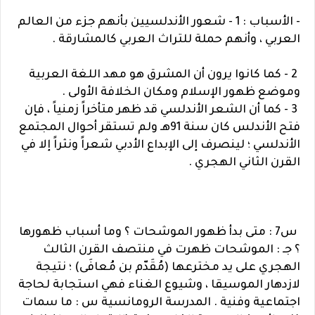
- الأسباب : 1 - شعور الأندلسيين بأنهم جزء من العالم
العربي ، وأنهم حملة للتراث العربي كالمشارقة .
2 - كما كانوا يرون أن المشرق هو مهد اللغة العربية
وموضع ظهور الإسلام ومكان الخلافة الأولى .
3 - كما أن الشعر الأندلسي قد ظهر متأخراً زمنياً ، فإن
فتح الأندلس كان سنة 91هـ ولم تستقر أحوال المجتمع
الأندلسي ؛ لينصرف إلى الإبداع الأدبي شعراً ونثراً إلا في
القرن الثاني الهجري .
س7 : متى بدأ ظهور الموشحات ؟ وما أسباب ظهورها
؟ جـ : الموشحات ظهرت في منتصف القرن الثالث
الهجري على يد مخترعها (مُقَدّم بن مُعافَى) ؛ نتيجة
لازدهار الموسيقا ، وشيوع الغناء فهي استجابة لحاجة
اجتماعية وفنية . المدرسة الرومانسية س : ما سمات