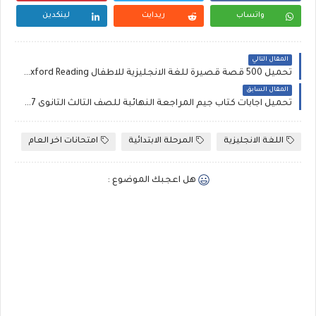
واتساب
ريدايت
لينكدين
المقال التالي
تحميل 500 قصة قصيرة للغة الانجليزية للاطفال Short Stories for KIDS Oxford Reading
المقال السابق
تحميل اجابات كتاب جيم المراجعة النهائبة للصف الثالث الثانوى 2017 Gem Final Revision
اللغة الانجليزية
المرحلة الابتدائية
امتحانات اخر العام
هل اعجبك الموضوع :