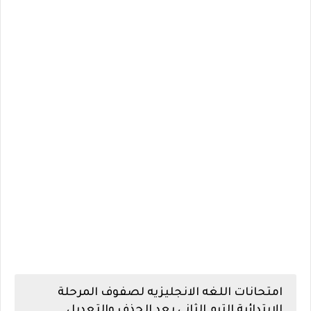
امتحانات اللغه الانجليزيه لصفوف المرحلة
الابتدائية الترم الثاني بعد الحذف والتعديل