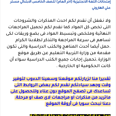
إمتحانات اللغة الانجليزية (اخر العام) للصف الخامس الابتدائي مستر
علي الهاروني
ولا نغفل أن نقدم لكم احدث المذكرات والشروحات
التى تخص كل المواد كما نقدم لكم تحميل المراجعات
النهائية وملخص وتبسيط المواد فى بضع وريقات لكى
تساهم فى سرعة المراجعة والتذكر لطلابنا الكرام
.حمل أيضا أحدث المناهج والكتب الدراسية والتى تكون
مقدمة من وزارة التربية التعليم عن طريق موقع
الوزارة ,تحميل إجابات جميع الكتب الدراسية سواء أن
كانت الحكومية او الخارجية .
تقديرا منا لزيارتكم موقعنا وسعينا الدءوب لتوفير
وقت وجهد سيادتكم نقدم لكم بعض الروابط التى
تساعدك فى تصفح الموقع دون عناء وللحصول على
ماتريد من مذكرات او مراجعات لاى صف او مرحلة.
دعنا نبحث سويا فى أروقة الموقع