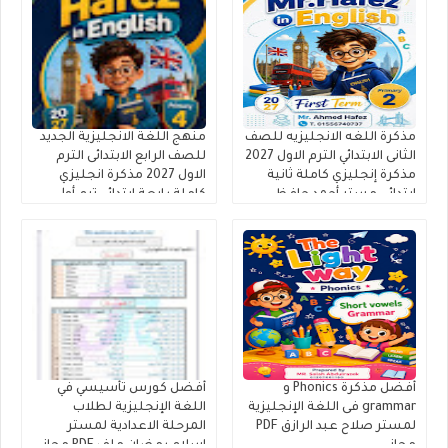
مذكرة اللغه الانجليزيه للصف
منهج اللغة الانجليزية الجديد
الثانى الابتدائي الترم الاول 2027
للصف الرابع الابتدائى الترم
مذكرة إنجليزي كاملة ثانية
الاول 2027 مذكرة انجليزي
ابتدائى مستر أحمد حافظ
كاملة رابعة ابتدائي ترم أول
أفضل مذكرة Phonics و
أفضل كورس تأسيسي في
grammar فى اللغة الإنجليزية
اللغة الإنجليزية لطلاب
لمستر صلاح عبد الرازق PDF
المرحلة الاعدادية لمستر
مجانى
إسلام رمضان ملف PDF مجانى