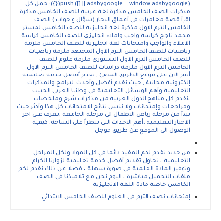
(adsbygoogle = window.adsbygoogle || []).push({}); حمل كل
مذكرات الصف الخامس مذكرة لغة عربية للصف الخامس مذكرة
اقرأ قصة مغامرات فى أعماق البحار (سؤال و جواب ) الصف
الخامس الترم الاول مذكرة لغة انجليزية للصف الخامس لمستر
محمد ناجح كراسة واجب واملاء انجليزى للصف الخامس كراسة
الاملاء والواجب وامتحانات لغة انجليزية للصف الخامس ملزمة
رياضيات للصف الخامس الترم الاول المجتهد ملزمة رياضيات
للصف الخامس الترم الاول الشتنورى ملزمة علوم للصف
الخامس الترم الاول ملزمة دراسات للصف الخامس الترم الاول
أنتم الان على موقع الطريق المضئ , نقدم أفضل خدمة تعليمية
إلكترونية مجانية , حيث نقدم أفضل وأحدث البرامج والمذكرات
التعليمية وأهم الوسائل التعليمية فى وطننا العربى الحبيب
،نقدم كل مناهج الدول العربية من مذكرات شرح وملخصات
ومراجعات وإمتحانات ولا ننسى نتائج الامتحانات كل هذا وأكثر حيث
نبدأ من مرحلة رياض الاطفال الى مرحلة الجامعة ,تعرف على اخر
الاخبار التعليمية ،أهم الاحداث التى تتطرأ على الساحة. كيفية
الوصول الى الموقع عن طريق جوجل
من جديد نقدم لكم المفيد دائما في كل المواد ولكل المراحل
التعليمية ، نحاول تقديم أفضل خدمة تعليمية لزوارنا الكرام
وتوفير المادة العلمية فى صورة سهلة ، فصلا عن ذلك نقدم لكم
ملفات التحميل مباشرة ، اليوم نحن مع تلاميذنا فى الصف
الخامس خاصة مادة اللغة الانجليزية
إمتحانات نصف الترم فى العلوم للصف الخامس الابتدائي .