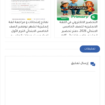
التحضير الالكتروني في اللغه
نماذج إمتحانات و مراجعة لغة
الانجليزيه للصف الخامس
إنجليزية لشهر نوفمبر الصف
الابتدائي 2026، دفتر تحضير
الخامس الابتدائي الترم الأول
انجليزي خامسة ابتدائي pdf
اعداد مستر عرفات الحلاب و
كاملا
مستر Mohamed Reda
تعليقات
إرسال تعليق