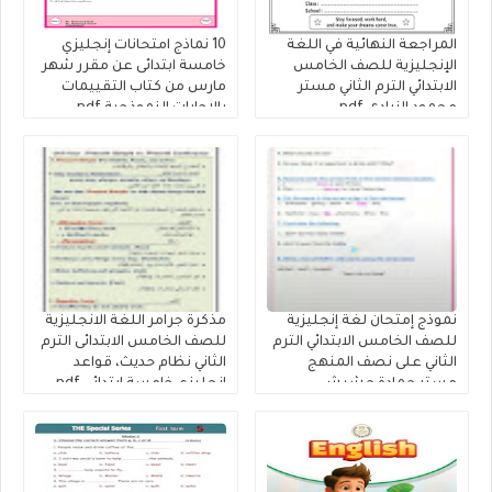
المراجعة النهائية في اللغة
10 نماذج امتحانات إنجليزي
الإنجليزية للصف الخامس
خامسة ابتدائى عن مقرر شهر
الابتدائي الترم الثاني مستر
مارس من كتاب التقييمات
محمود الزيادى.pdf
بالاجابات النموذجية pdf
لمستر محمد سعيد
نموذج إمتحان لغة إنجليزية
مذكرة جرامر اللغة الانجليزية
للصف الخامس الابتدائي الترم
للصف الخامس الابتدائى الترم
الثاني على نصف المنهج
الثاني نظام حديث، قواعد
مستر حمادة حشيش
إنجليزي خامسة ابتدائى pdf