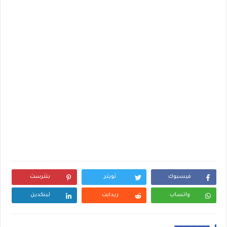
فيسبوك
تويتر
بنترست
واتساب
ريدايت
لينكدين