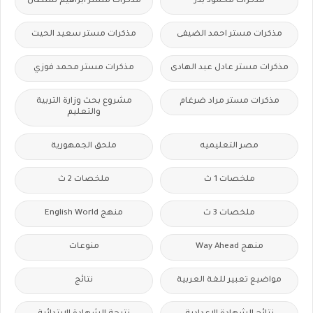
مذكرات محمود بدر
مذكرات مستر ابراهيم سلطان
مذكرات مستر احمد الضيفى
مذكرات مستر سعيد الحيت
مذكرات مستر عادل عبد الهادى
مذكرات مستر محمد فوزي
مذكرات مستر مراد ضرغام
مشروع بحث وزارة التربية
والتعليم
مصر التعليميه
ملحق الجمهورية
ملخصات 1 ث
ملخصات 2 ث
ملخصات 3 ث
منهج English World
منهج Way Ahead
منوعات
مواضيع تعبير للغة العربية
نتائج