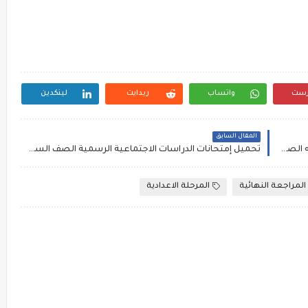
رست
واتساب
ريدايت
لينكدين
المقال السابق
تحميل المراجعة النهائية الاقوى في اللغه الانجليزيه الصف الثاني الاعدادي ترم ثان مستر محمود عشرى
تحميل إمتحانات الدراسات الاجتماعية الرسمية الصف السادس الابتدائي الترم الثاني من جميع محافظات مصر
المراجعة النهائية
المرحلة الاعدادية