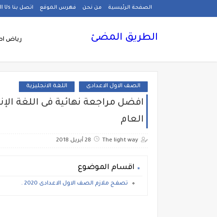
الصفحة الرئيسية
من نحن
فهرس الموقع
اتصل بنا Call Us
الطريق المضئ
رياض اط
الصف الاول الاعدادى
اللغة الانجليزية
افضل مراجعة نهائية فى اللغة الإنج
العام
The light way
28 أبريل 2018
اقسام الموضوع
تصفح ملازم الصف الاول الاعدادى 2020 .