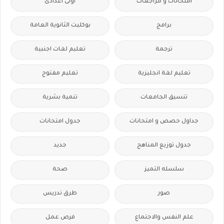
امتحانات و مراجعات
اولى اعدادى
برامج
بوكليت الثانوية العامة
ترجمة
تعليم لغات اجنبية
تعليم لغة انجليزية
تعليم مفتوح
تنسيق الجامعات
تنمية بشرية
جداول حصص و امتحانات
جدول امتحانات
جدول توزيع المناهج
جديد
سلسله التميز
صحة
صور
طرق تدريس
علم النفس والاجتماع
فرص عمل