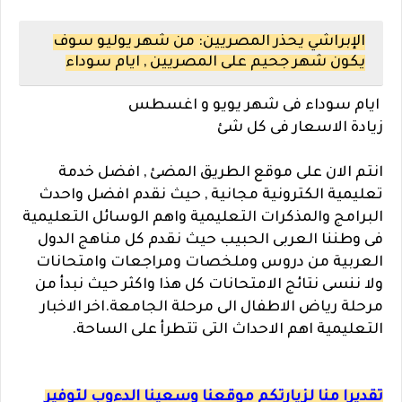
الإبراشي يحذر المصريين: من شهر يوليو سوف
يكون شهر جحيم على المصريين , ايام سوداء
ايام سوداء فى شهر يويو و اغسطس
زيادة الاسعار فى كل شئ
انتم الان على موقع الطريق المضئ , افضل خدمة
تعليمية الكترونية مجانية , حيث نقدم افضل واحدث
البرامج والمذكرات التعليمية واهم الوسائل التعليمية
فى وطننا العربى الحبيب حيث نقدم كل مناهج الدول
العربية من دروس وملخصات ومراجعات وامتحانات
ولا ننسى نتائج الامتحانات كل هذا واكثر حيث نبدأ من
مرحلة رياض الاطفال الى مرحلة الجامعة.اخر الاخبار
التعليمية اهم الاحداث التى تتطرأ على الساحة.
تقديرا منا لزيارتكم موقعنا وسعينا الدءوب لتوفير