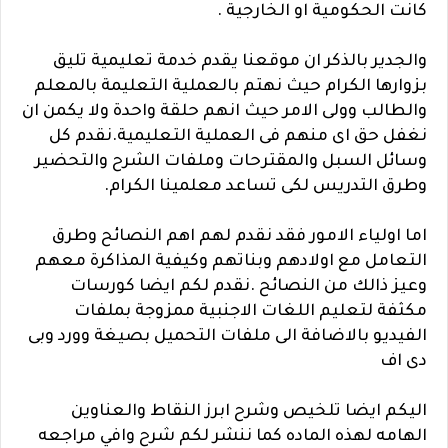
كانت الحكومية او الخارجية .
والجدير بالذكر ان موقعنا يقدم خدمة تعليمية تليق
بزوارها الكرام حيث نهتم بالعملية التعليمة بالمعلم
والطالب وولى الامر حيث انهم حلقة واحدة ولا يكمن ان
نغفل حق اى منهم فى العملية التعليمية.نقدم كل
وسائل السبل والمقترحات وملفات الشرح والتحضير
وطرق التدريس لكى تساعد معلمينا الكرام.
اما اولياء الامور فقد نقدم لهم اهم النصائح وطرق
التعامل مع اولادهم وبناتهم وكيفية المذاكرة معهم
وعيز ذالك من النصائح .نقدم لكم ايضا كورسات
مكثفة لتعليم اللغات الاجنبية ممزوجة بملفات
الفيديو بالاضافة الى ملفات التحميل بصيغة وورد وبى
دى اف
اليكم ايضا تلخيص وشرح ابرز النقاط والعناوين
الهامه لهذه الماده كما ننشر لكم شرح وافي مراجعه