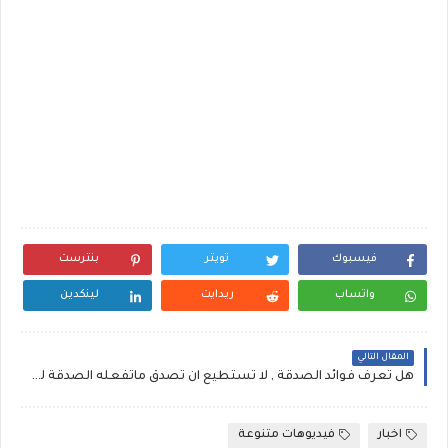
فيسبوك
تويتر
بنترست
واتساب
ريدايت
لينكدين
المقال التالي
هل تعرف فوائد الصدقة , لا تستطيع ان تصدق ماتفعله الصدقة لك alms
اخبار
فيديوهات متنوعة