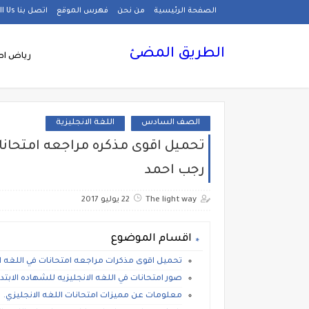
الصفحة الرئيسية
من نحن
فهرس الموقع
اتصل بنا Call Us
الطريق المضئ
رياض اط
الصف السادس
اللغة الانجليزية
تحميل اقوى مذكره مراجعه امتحانات 
رجب احمد
The light way
22 يوليو 2017
اقسام الموضوع
تحميل اقوى مذكرات مراجعه امتحانات في اللغه ال
صور امتحانات في اللغه الانجليزيه للشهاده الابتدائيه 2018 مستر رجب
معلومات عن مميزات امتحانات اللغه الانجليزي.