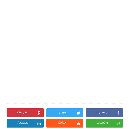
فيسبوك
تويتر
بنترست
واتساب
ريدايت
لينكدين