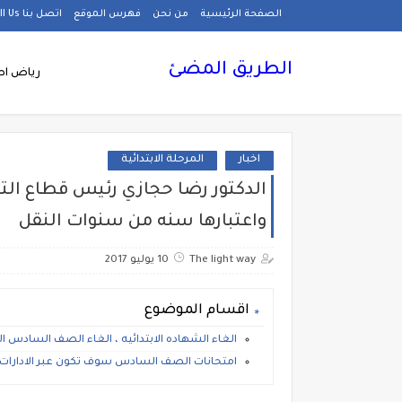
الصفحة الرئيسية
من نحن
فهرس الموقع
اتصل بنا Call Us
الطريق المضئ
رياض اط
اخبار
المرحلة الابتدائية
الدكتور رضا حجازي رئيس قطاع التعلي
واعتبارها سنه من سنوات النقل
The light way
10 يوليو 2017
اقسام الموضوع
الغاء الشهاده الابتدائيه ، الغاء الصف السادس ال
امتحانات الصف السادس سوف تكون عبر الادارات