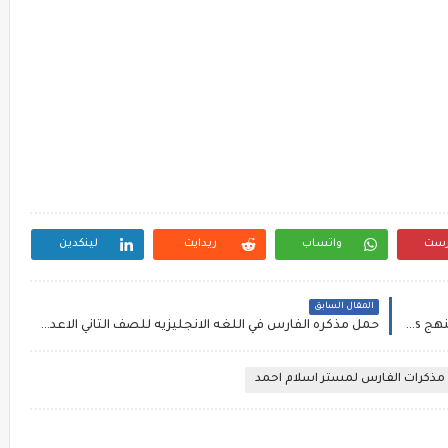
رست
واتساب
ريدايت
لينكدين
المقال السابق
تحميل جميع مذكرات شرح ومراجعة وامتحانات و منهج family and friends للمرحلة الابتدائية
حمل مذكره الفارس في اللغه الانجليزيه للصف الثاني الاعدادي لمستر اسلام احمد
مذكرات الفارس لمستر اسلام احمد