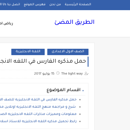
الصفحة الرئيسية
من نحن
فهرس الموقع
اتصل بنا Call Us
الطريق المضئ
رياض اط
الصف الاول الاعدادى
اللغة الانجليزية
حمل مذكره الفارس في اللغه الانجل
The light way
15 يوليو 2017
اقسام الموضوع
حمل مذكره الفارس في اللغه الانجليزيه للصف الاو
شرح و مراجعه منهج اللغه الانجليزيه اونلاين م
معلومات ومميزات مذكرات اللغه الانجليزيه الصف 
رابط تحميل مذكره اللغه الانجليزيه للاستاذ اسلا