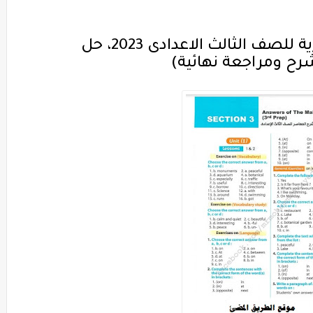
إجابات كتاب المعاصر لغة إنجليزية للصف الثالث الاعدادى 2023، حل
رح ومراجعة نهائية)