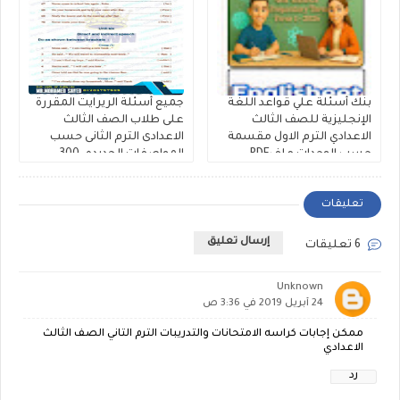
بنك أسئلة علي قواعد اللغة
جميع أسئلة الريرايت المقررة
الإنجليزية للصف الثالث
على طلاب الصف الثالث
الاعدادي الترم الاول مقسمة
الاعدادى الترم الثانى حسب
حسب الوحدات ملفPDF
المواصفات الجديده، 300
مجانى
سؤال Rewrite للشهادة
الاعدادية ملفات مجمعة
تعليقات
إرسال تعليق
6 تعليقات
Unknown
24 أبريل 2019 في 3:36 ص
ممكن إجابات كراسه الامتحانات والتدريبات الترم التاني الصف الثالث
الاعدادي
رد