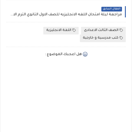
المقال السابق
مراجعة ليلة امتحان اللغه الانجليزيه للصف الاول الثانوي الترم الاول 2021، توقعات العمالقة لامتحان نصف العام أولى ثانوي pdf
الصف الثالث الاعدادى
اللغة الانجليزية
كتب مدرسية و خارجية
هل اعجبك الموضوع :