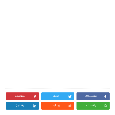
فيسبوك
تويتر
بنترست
واتساب
ريدايت
لينكدين