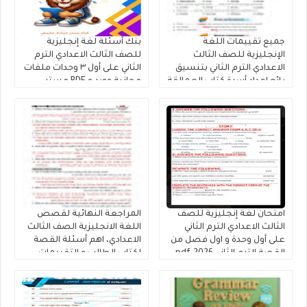
جميع تقييمات اللغة
بنك أسئلة لغة إنجليزية
الإنجليزية للصف الثالث
للصف الثالث الاعدادي الترم
الاعدادي الترم الثاني بتنسيق
الثاني على أول ٣ وحدات ملفات
رائع إعداد أسرة كتاب العمالقة
مجانية وورد و PDF مستر
2026
حمادة حشيش
امتحان لغة إنجليزية للصف
المراجعة النهائية لقصص
الثالث الاعدادي الترم الثاني
اللغة الانجليزية الصف الثالث
على أول وحدة و اول فصل من
الاعدادي، اهم أسئلة القصة
القصة الترم الثاني 2026.pdf
لكتاب الطالب و التقييمات
إنجليزي تالتة إعدادى إعداد
كتاب فايف ستارز