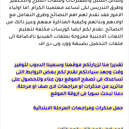
وسائل السبل والمقترحات وملفات الشرح والتحضير
وطرق التدريس لكى تساعد معلمينا الكرام. اما اولياء
الامور فقد نقدم لهم اهم النصائح وطرق التعامل مع
اولادهم وبناتهم وكيفية المذاكرة معهم وعيز ذالك من
النصائح .
نقدم لكم ايضا كورسات مكثفة لتعليم
اللغات الاجنبية ممزوجة بملفات الفيديو بالاضافة الى
ملفات التحميل بصيغة وورد وبى دى اف
تقديرا منا لزيارتكم موقعنا وسعينا الدءوب لتوفير
وقت وجهد سيادتكم نقدم لكم بعض الروابط التى
تساعدك فى تصفح الموقع دون عناء وللحصول على
ماتريد من مذكرات او مراجعات لاى صف او مرحلة.
دعنا نبحث سويا فى اروقة الموقع
حمل مذكرات ومراجعات المرحلة الابتدائية