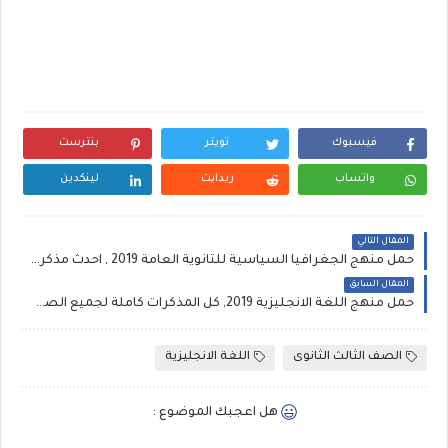
فيسبوك
تويتر
بنترست
واتساب
ريدايت
لينكدين
المقال التالي
حمل منهج الجغرافيا السياسية للثانوية العامة 2019 , احدث مذكرة فى الجغرافيا السياسية للصف الثالث الثانوى العام
المقال السابق
حمل منهج اللغة الانجليزية 2019, كل المذكرات كاملة لجميع الصفوف الابتدائية الترم الاول , مستر ايمن الخولى
الصف الثالث الثانوى
اللغة الانجليزية
هل اعجبك الموضوع :