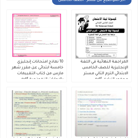
أخر المواضيع من قسم : الصف الخامس
المراجعة النهائية في اللغة
10 نماذج امتحانات إنجليزي
الإنجليزية للصف الخامس
خامسة ابتدائى عن مقرر شهر
الابتدائي الترم الثاني مستر
مارس من كتاب التقييمات
محمود الزيادى.pdf
بالاجابات النموذجية pdf
لمستر محمد سعيد