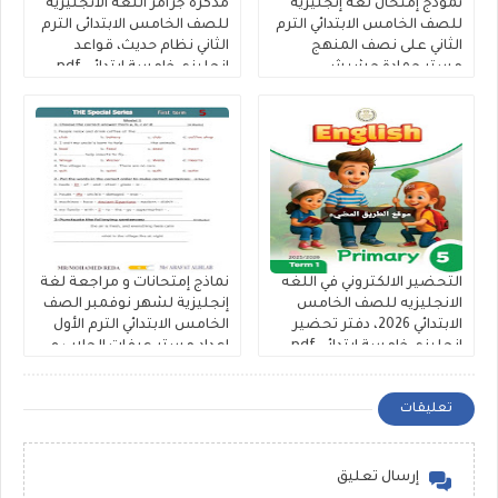
نموذج إمتحان لغة إنجليزية
مذكرة جرامر اللغة الانجليزية
للصف الخامس الابتدائي الترم
للصف الخامس الابتدائى الترم
الثاني على نصف المنهج
الثاني نظام حديث، قواعد
مستر حمادة حشيش
إنجليزي خامسة ابتدائى pdf
التحضير الالكتروني في اللغه
نماذج إمتحانات و مراجعة لغة
الانجليزيه للصف الخامس
إنجليزية لشهر نوفمبر الصف
الابتدائي 2026، دفتر تحضير
الخامس الابتدائي الترم الأول
انجليزي خامسة ابتدائي pdf
اعداد مستر عرفات الحلاب و
كاملا
مستر Mohamed Reda
تعليقات
إرسال تعليق