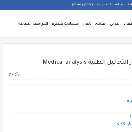
سياسة الخصوصية privacy-policy
فال
ابتدائى
اعدادى
ثانوى
امتحانات ميدترم
المراجعة النهائية
طبية Medical analysis
(1)
ية
)