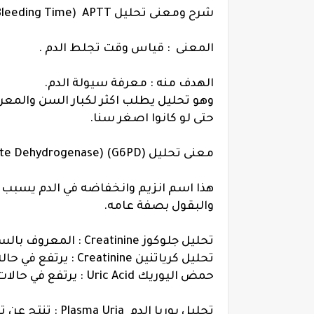
شرح ومعنى تحليل BT (Bleeding Time) APTT و PT
المعنى
:
قياس وقت تجلط الدم .
الهدف منه : معرفة سيولة الدم.
وهو تحليل يطلب اكثر لكبار السن والم
حتى لو كانوا اصغر سنا.
معنى تحليل (G6PD) (Glucose 6 Phosphate Dehydrogenase)
هذا اسم انزيم وانخفاضه في الدم يسبب ان
والبقول بصفة عامه.
تحليل جلوكوز
Creatinine
: المعروف بالس
تحليل
كرياتنين
Creatinine
: يرتفع في حا
حمض اليوريك
Uric Acid :
يرتفع في حالات
تحليل
يوريا الدم
Plasma Uria :