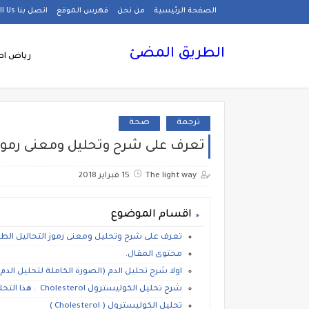
الصفحة الرئيسية
من نحن
فهرس الموقع
اتصل بنا Call Us
الطريق المضئ
رياض اط
ترجمة
صحة
تعرف على شرح وتحليل ومعنى رموز التحاليل ال
The light way
15 فبراير 2018
اقسام الموضوع
تعرف على شرح وتحليل ومعنى رموز التحاليل الطب
محتوى المقال.
اولا شرح تحليل الدم (الصورة الكاملة لتحليل الدم 
شرح تحليل الكوليسترول Cholesterol : هذا التحليل نوعان
تحليل الكوليسترول ( Cholesterol )