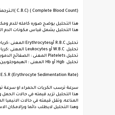
(Complete Blood Count ) (C.B.C )الـ
ترجمته
هذا التحليل يوضح صوره كامله للدم ومكو
هذا التحليل يشمل قياس مكونات الدم ال
تحليل R.B.C أوErythrocytes المعنى :كريات الدم الحمراء
تحليل
W.B.C أو Leukocytes
المعنى :
كريا
تحليل
Platelets
المعنى :
الصفائح الدموي
تحليل
Hgb أو Hb
المعنى :
الهيموجلوبين
E.S.R (Erythrocyte Sedimentation Rate)
سرعة ترسب الكريات الحمراء او سرعة ت
هذا التحليل تزيد قيمته في حالات الحمل 
المناعه، وتقل قيمته في حالات الانيميا ال
وهذا التحليل لايطلب دائما وبإلامكان ا